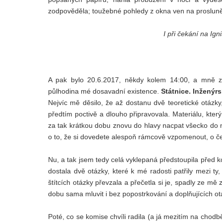
zodpověděla; toužebné pohledy z okna ven na prosluněn
I při čekání na Ign
A pak bylo 20.6.2017, někdy kolem 14:00, a mně zač
půlhodina mé dosavadní existence.
Státnice. Inženýrs
Nejvíc mě děsilo, že až dostanu dvě teoretické otázk
předtím poctivě a dlouho připravovala. Materiálu, kter
za tak krátkou dobu znovu do hlavy nacpat všecko do ne
o to, že si dovedete alespoň rámcově vzpomenout, o če
Nu, a tak jsem tedy celá vyklepaná předstoupila před k
dostala dvě otázky, které k mé radosti patřily mezi t
štítcích otázky převzala a přečetla si je, spadly ze m
dobu sama mluvit i bez popostrkování a doplňujících o
Poté, co se komise chvíli radila (a já mezitím na cho