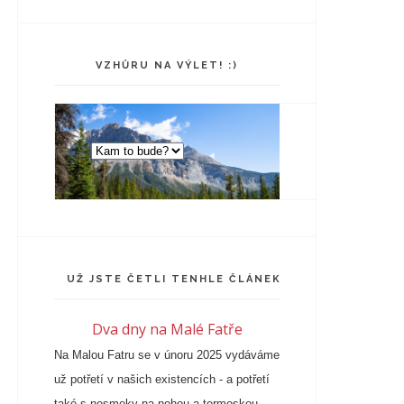
VZHŮRU NA VÝLET! :)
UŽ JSTE ČETLI TENHLE ČLÁNEK?
Dva dny na Malé Fatře
Na Malou Fatru se v únoru 2025 vydáváme
už potřetí v našich existencích - a potřetí
také s nesmeky na nohou a termoskou