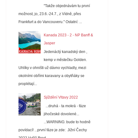
"Takže objednávám tu první
možnost, jo, 23.6.-24.7., z Vídně, přes
Frankfurt a do Vancouveru." Ostatní: ...
Kanada 2023 - 2 - NP Banff &
Jasper
Jedenáctý kanadský den ,
kemp v městečku Golden.
Uhlíky v ohništi už dávno vychladly, mezi
okolními obřími karavany a obytňáky se
proplétají...
Sjíždění Vltavy 2022
...druhá - ta mokrá - fáze
jihočeské dovolené...
...WARNING: bude to hodně
povídací! ...první fáze je zde: Jižní Čechy