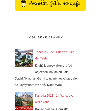
Pozvěte Jíťu na kafe
OBLÍBENÉ ČLÁNKY
Tenerife 2022 - Puerto a Pico
del Teide
Druhý lednový víkend, před
odjezdem na Malou Fatru...
David: "Hm, na lyže mi to úplně nevychází, ale
co kdybychom ten další týden vyraz...
Kanada 2023 - 1 - Vancouver
a NP Yoho
Konec března. HonzaK: