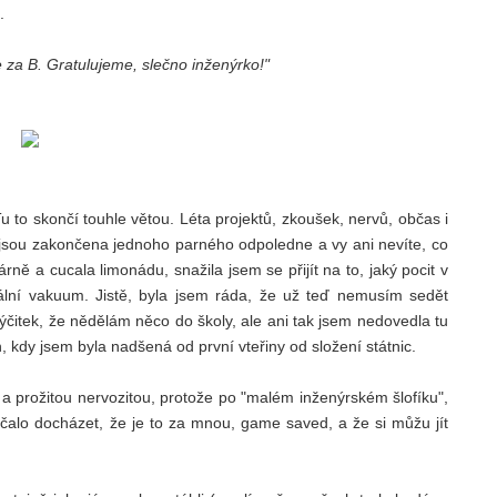
.
e za B. Gratulujeme, slečno inženýrko!"
Tu to skončí touhle větou. Léta projektů, zkoušek, nervů, občas i
tů jsou zakončena jednoho parného odpoledne a vy ani nevíte, co
rně a cucala limonádu, snažila jsem se přijít na to, jaký pocit v
ní vakuum. Jistě, byla jsem ráda, že už teď nemusím sedět
čitek, že nědělám něco do školy, ale ani tak jsem nedovedla tu
, kdy jsem byla nadšená od první vteřiny od složení státnic.
a prožitou nervozitou, protože po "malém inženýrském šlofíku",
ačalo docházet, že je to za mnou, game saved, a že si můžu jít