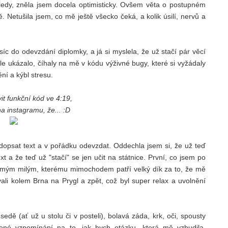
edy, zněla jsem docela optimisticky. Ovšem věta o postupném
. Netušila jsem, co mě ještě všecko čeká, a kolik úsilí, nervů a
c do odevzdání diplomky, a já si myslela, že už stačí pár věcí
ale ukázalo, číhaly na mě v kódu výživné bugy, které si vyžádaly
ní a kýbl stresu.
vit funkční kód ve 4:19,
a instagramu, že... :D
opsat text a v pořádku odevzdat. Oddechla jsem si, že už teď
a že teď už "stačí" se jen učit na státnice. První, co jsem po
s mým milým, kterému mimochodem patří velký dík za to, že mě
vali kolem Brna na Prygl a zpět, což byl super relax a uvolnění
sedě (ať už u stolu či v posteli), bolavá záda, krk, oči, spousty
ené vzpomínání na to, jak bych otázku, která mě vzbudila,