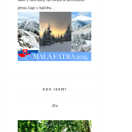
plnou čaje v baťohu...
KDO JSEM?
Jíťa