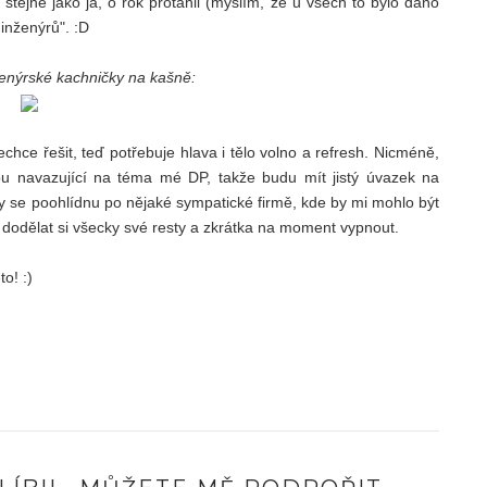
, stejně jako já, o rok protáhli (myslím, že u všech to bylo dáno
inženýrů". :D
ženýrské kachničky na kašně:
echce řešit, teď potřebuje hlava i tělo volno a refresh. Nicméně,
u navazující na téma mé DP, takže budu mít jistý úvazek na
 taky se poohlídnu po nějaké sympatické firmě, kde by mi mohlo být
a, dodělat si všecky své resty a zkrátka na moment vypnout.
o! :)