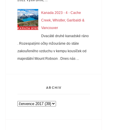
2022 Vyšší Brod, ...
Kanada 2023 - 4 - Cache
Creek, Whistler, Garibaldi &
Vancouver
Dvacáté druhé kanadské ráno
. Rozespalými očky mžouráme do stále
zakouřeného vzduchu v kempu kousíček od
majestátní Mount Robson . Dnes nás ...
ARCHIV