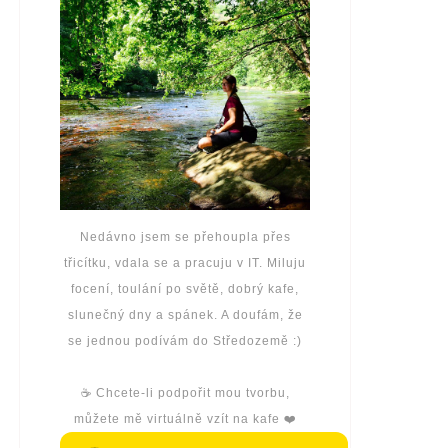
Nedávno jsem se přehoupla přes
třicítku, vdala se a pracuju v IT. Miluju
focení, toulání po světě, dobrý kafe,
slunečný dny a spánek. A doufám, že
se jednou podívám do Středozemě :)
☕️ Chcete-li podpořit mou tvorbu,
můžete mě virtuálně vzít na kafe ❤️