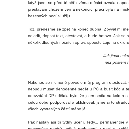
když jsem se před téměř dvěma měsíci ozvala naposl
přestávání chození ven a nekončící práci byla na místě
bezesných nocí si užiju.
Tož, přenesme se zpět na konec dubna. Zbýval mi měsí
odladit, dopsat text, otestovat, a bude hotovo. Jak se 
několik dlouhých nočních oprav, spoustu čaje na uklidně
Jak jinak osla
než postem n
Nakonec se nicméně povedlo můj program otestovat, d
nebudu muset denodenně sedět u PC a bušit kód a text 
odevzdání DP udělala bylo, že jsem sedla na kolo a 
celou dobu podporoval a uklidňoval, jsme si to štrádo
všech vystreslých částí mého já.
Pak nastaly asi tři týdny učení. Tedy... permanentně v 
popsaných papírů, náhlá probuzení v noci a vyděš