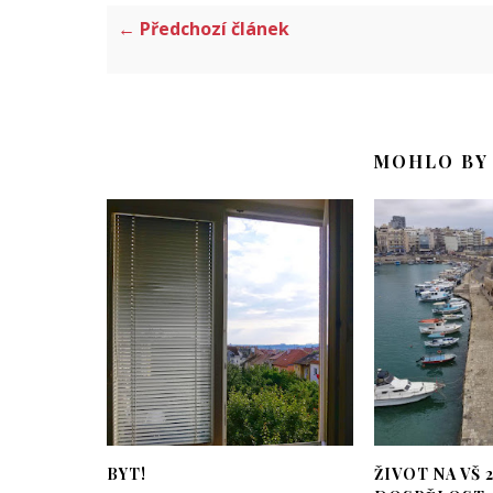
← Předchozí článek
MOHLO BY 
BYT!
ŽIVOT NA VŠ 26