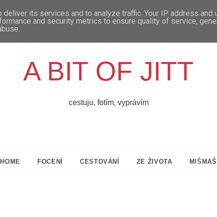
deliver its services and to analyze traffic. Your IP address and
formance and security metrics to ensure quality of service, gen
abuse.
A BIT OF JITT
cestuju, fotím, vyprávím
HOME
FOCENÍ
CESTOVÁNÍ
ZE ŽIVOTA
MIŠMAŠ