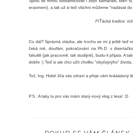
Spolu se mnou odstátnicovali i zbylí kamarádi, kteří si
erasmem), a tak už si teď všichni můžeme "nadávat do 
FIŤácká tradice: in
Co dál? Správná otázka, ale trochu se mi ji ještě teď n
čeká mě, doufám, pokračování na Ph.D. s disertačko
fakultě (jak pracovně, tak studijně), budu-li přijata. A
dobře :) Teď si ale chci užít chvilku "obyčejnýho" život
Tož, Ing. Hobit Jíťa vás zdraví a přeje vám kráááásný lét
P.S.: A taky tu pro vás mám starý-nový vlog z lesa! :D