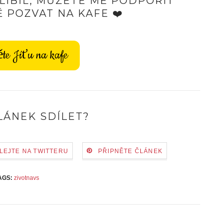
LÍBIL, MŮŽETE MĚ PODPOŘIT
 POZVAT NA KAFE ❤️
te Jíťu na kafe
LÁNEK SDÍLET?
LEJTE NA TWITTERU
PŘIPNĚTE ČLÁNEK
AGS:
zivotnavs