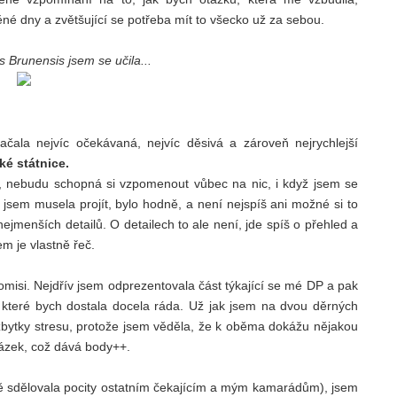
é dny a zvětšující se potřeba mít to všecko už za sebou.
is Brunensis jsem se učila...
ala nejvíc očekávaná, nejvíc děsivá a zároveň nejrychlejší
ké státnice.
y, nebudu schopná si vzpomenout vůbec na nic, i když jsem se
ý jsem musela projít, bylo hodně, a není nejspíš ani možné si to
jmenších detailů. O detailech to ale není, jde spíš o přehled a
m je vlastně řeč.
omisi. Nejdřív jsem odprezentovala část týkající se mé DP a pak
y, které bych dostala docela ráda. Už jak jsem na dvou děrných
ě zbytky stresu, protože jsem věděla, že k oběma dokážu nějakou
tázek, což dává body++.
dbě sdělovala pocity ostatním čekajícím a mým kamarádům), jsem