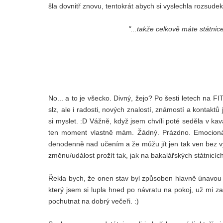
šla dovnitř znovu, tentokrát abych si vyslechla rozsudek
"...takže celkově máte státnic
No... a to je všecko. Divný, žejo? Po šesti letech na FI
slz, ale i radosti, nových znalostí, známostí a kontak
si myslet. :D Vážně, když jsem chvíli poté seděla v kavá
ten moment vlastně mám. Žádný. Prázdno. Emocionál
denodenně nad učením a že můžu jít jen tak ven bez vý
změnu/událost prožít tak, jak na bakalářských státnicích
Řekla bych, že onen stav byl způsoben hlavně únavou 
který jsem si lupla hned po návratu na pokoj, už mi z
pochutnat na dobrý večeři. :)