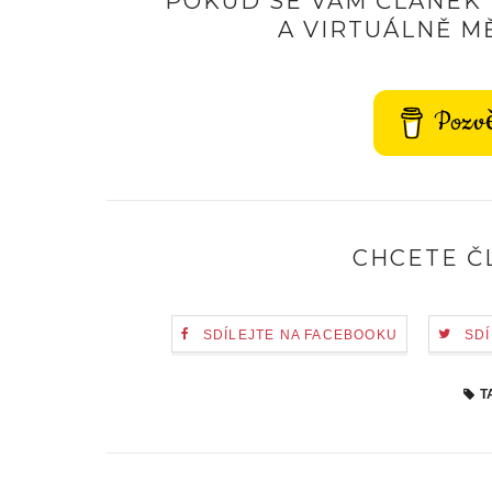
POKUD SE VÁM ČLÁNEK 
A VIRTUÁLNĚ MĚ
Pozvě
CHCETE Č
SDÍLEJTE NA FACEBOOKU
SDÍ
T