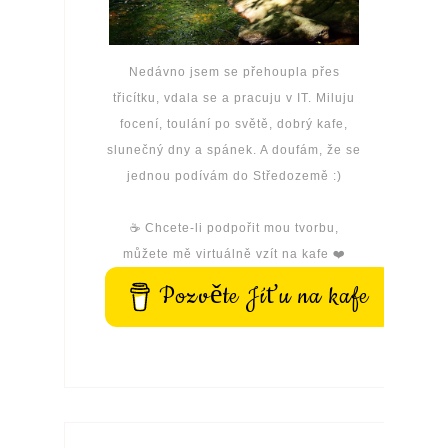
Nedávno jsem se přehoupla přes
třicítku, vdala se a pracuju v IT. Miluju
focení, toulání po světě, dobrý kafe,
slunečný dny a spánek. A doufám, že se
jednou podívám do Středozemě :)
☕️ Chcete-li podpořit mou tvorbu,
můžete mě virtuálně vzít na kafe ❤️
Pozvěte Jíťu na kafe