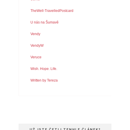
TheWell-TravelledPostcard
U nás na Šumavě
Vendy
VendyW
Veruce
Wish. Hope. Life.
Written by Tereza
UŽ JSTE ČETLI TENHLE ČLÁNEK?