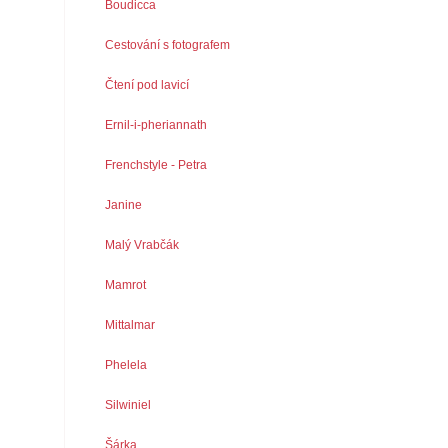
Boudicca
Cestování s fotografem
Čtení pod lavicí
Ernil-i-pheriannath
Frenchstyle - Petra
Janine
Malý Vrabčák
Mamrot
Mittalmar
Phelela
Silwiniel
Šárka