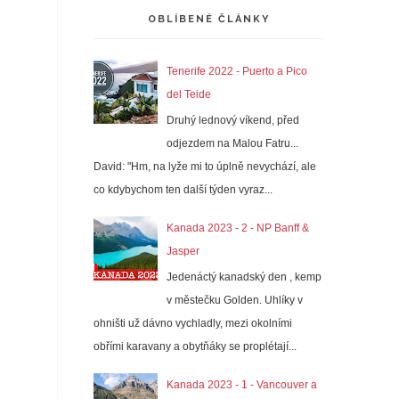
OBLÍBENÉ ČLÁNKY
Tenerife 2022 - Puerto a Pico
del Teide
Druhý lednový víkend, před
odjezdem na Malou Fatru...
David: "Hm, na lyže mi to úplně nevychází, ale
co kdybychom ten další týden vyraz...
Kanada 2023 - 2 - NP Banff &
Jasper
Jedenáctý kanadský den , kemp
v městečku Golden. Uhlíky v
ohništi už dávno vychladly, mezi okolními
obřími karavany a obytňáky se proplétají...
Kanada 2023 - 1 - Vancouver a