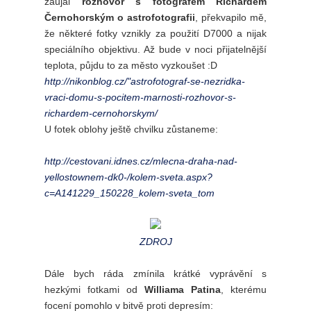
zaujal
rozhovor s fotografem Richardem
Černohorským o astrofotografii
, překvapilo mě,
že některé fotky vznikly za použití D7000 a nijak
speciálního objektivu. Až bude v noci přijatelnější
teplota, půjdu to za město vyzkoušet :D
http://nikonblog.cz/"astrofotograf-se-nezridka-
vraci-domu-s-pocitem-marnosti-rozhovor-s-
richardem-cernohorskym/
U fotek oblohy ještě chvilku zůstaneme:
http://cestovani.idnes.cz/mlecna-draha-nad-
yellostownem-dk0-/kolem-sveta.aspx?
c=A141229_150228_kolem-sveta_tom
ZDROJ
Dále bych ráda zmínila krátké vyprávění s
hezkými fotkami od
Williama Patina
, kterému
focení pomohlo v bitvě proti depresím: