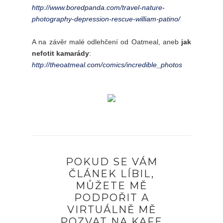
http://www.boredpanda.com/travel-nature-
photography-depression-rescue-william-patino/
A na závěr malé odlehčení od Oatmeal, aneb
jak
nefotit kamarády
:
http://theoatmeal.com/comics/incredible_photos
POKUD SE VÁM
ČLÁNEK LÍBIL,
MŮŽETE MĚ
PODPOŘIT A
VIRTUÁLNĚ MĚ
POZVAT NA KAFE