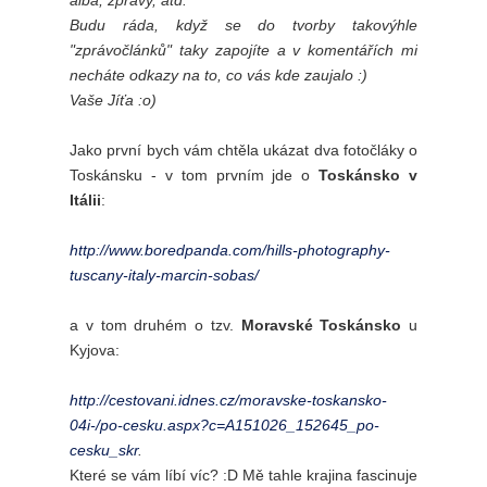
alba, zprávy, atd.
Budu ráda, když se do tvorby takovýhle
"zprávočlánků" taky zapojíte a v komentářích mi
necháte odkazy na to, co vás kde zaujalo :)
Vaše Jíťa :o)
Jako první bych vám chtěla ukázat dva fotočláky o
Toskánsku - v tom prvním jde o
Toskánsko v
Itálii
:
http://www.boredpanda.com/hills-photography-
tuscany-italy-marcin-sobas/
a v tom druhém o tzv.
Moravské Toskánsko
u
Kyjova:
http://cestovani.idnes.cz/moravske-toskansko-
04i-/po-cesku.aspx?c=A151026_152645_po-
cesku_skr
.
Které se vám líbí víc? :D Mě tahle krajina fascinuje