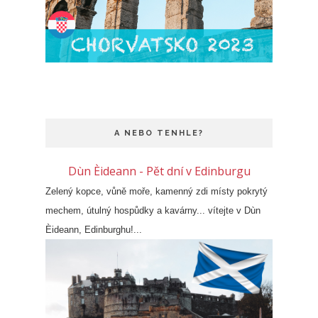
A NEBO TENHLE?
Dùn Èideann - Pět dní v Edinburgu
Zelený kopce, vůně moře, kamenný zdi místy pokrytý
mechem, útulný hospůdky a kavárny... vítejte v Dùn
Èideann, Edinburghu!...