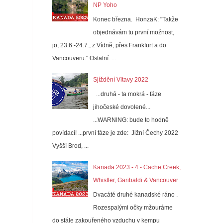
NP Yoho
Konec března. HonzaK: "Takže
objednávám tu první možnost,
jo, 23.6.-24.7., z Vídně, přes Frankfurt a do
Vancouveru." Ostatní: ...
Sjíždění Vltavy 2022
...druhá - ta mokrá - fáze
jihočeské dovolené...
...WARNING: bude to hodně
povídací! ...první fáze je zde: Jižní Čechy 2022
Vyšší Brod, ...
Kanada 2023 - 4 - Cache Creek,
Whistler, Garibaldi & Vancouver
Dvacáté druhé kanadské ráno .
Rozespalými očky mžouráme
do stále zakouřeného vzduchu v kempu