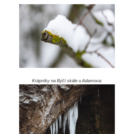
Krápníky na Býčí skále u Adamova: