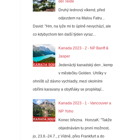
del Teide
Druhý lednový víkend, před
odjezdem na Malou Fatru...
David: "Hm, na lyže mi to úplně nevychází, ale
co kdybychom ten další týden vyraz...
Kanada 2023 - 2 - NP Banff &
Jasper
Jedenáctý kanadský den , kemp
v městečku Golden. Uhlíky v
ohništi už dávno vychladly, mezi okolními
obřími karavany a obytňáky se proplétají...
Kanada 2023 - 1 - Vancouver a
NP Yoho
Konec března. HonzaK: "Takže
objednávám tu první možnost,
jo, 23.6.-24.7., z Vídně, přes Frankfurt a do