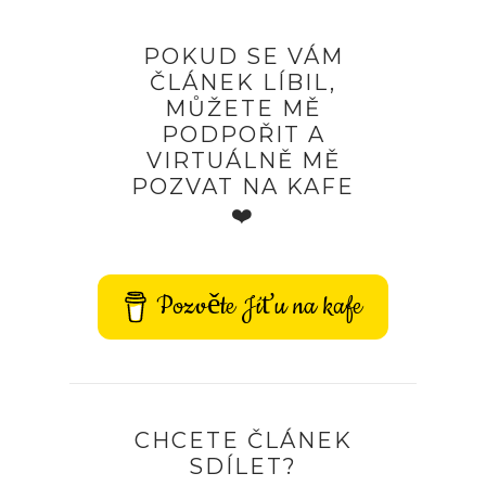
POKUD SE VÁM
ČLÁNEK LÍBIL,
MŮŽETE MĚ
PODPOŘIT A
VIRTUÁLNĚ MĚ
POZVAT NA KAFE
❤️
Pozvěte Jíťu na kafe
CHCETE ČLÁNEK
SDÍLET?