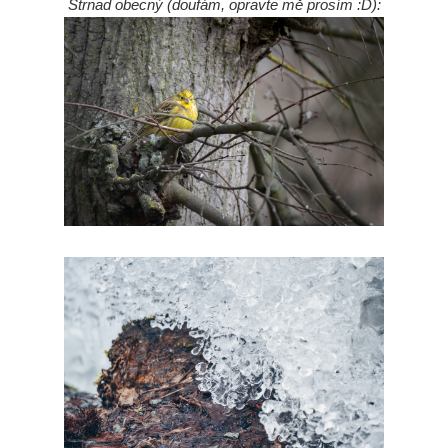
Strnad obecný (doufám, opravte mě prosím :D):