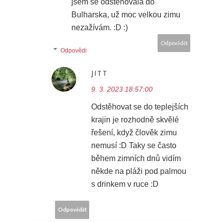
jsem se odstěhovala do
Bulharska, už moc velkou zimu
nezažívám. :D :)
Odpovědět
Odpovědi
JITT
9. 3. 2023 18:57:00
Odstěhovat se do teplejších
krajin je rozhodně skvělé
řešení, když člověk zimu
nemusí :D Taky se často
během zimních dnů vidím
někde na pláži pod palmou
s drinkem v ruce :D
Odpovědět