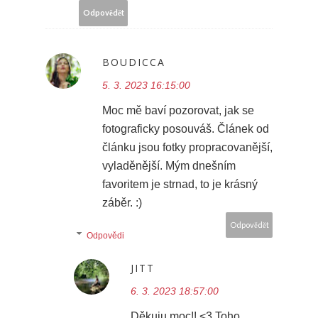
Odpovědět
BOUDICCA
5. 3. 2023 16:15:00
Moc mě baví pozorovat, jak se
fotograficky posouváš. Článek od
článku jsou fotky propracovanější,
vyladěnější. Mým dnešním
favoritem je strnad, to je krásný
záběr. :)
Odpovědět
Odpovědi
JITT
6. 3. 2023 18:57:00
Děkuju moc!! <3 Toho