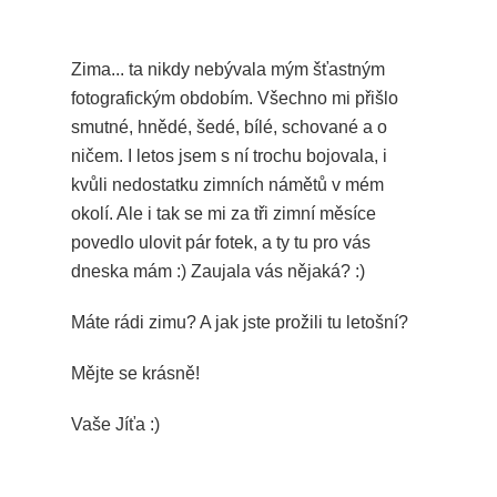
Zima... ta nikdy nebývala mým šťastným
fotografickým obdobím. Všechno mi přišlo
smutné, hnědé, šedé, bílé, schované a o
ničem. I letos jsem s ní trochu bojovala, i
kvůli nedostatku zimních námětů v mém
okolí. Ale i tak se mi za tři zimní měsíce
povedlo ulovit pár fotek, a ty tu pro vás
dneska mám :) Zaujala vás nějaká? :)
Máte rádi zimu? A jak jste prožili tu letošní?
Mějte se krásně!
Vaše Jíťa :)