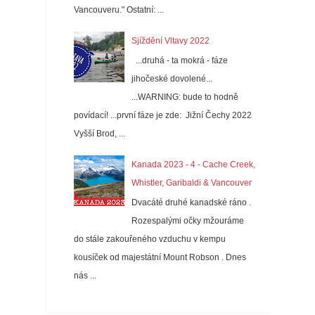
Vancouveru." Ostatní: ...
Sjíždění Vltavy 2022
...druhá - ta mokrá - fáze
jihočeské dovolené...
...WARNING: bude to hodně
povídací! ...první fáze je zde: Jižní Čechy 2022
Vyšší Brod, ...
Kanada 2023 - 4 - Cache Creek,
Whistler, Garibaldi & Vancouver
Dvacáté druhé kanadské ráno .
Rozespalými očky mžouráme
do stále zakouřeného vzduchu v kempu
kousíček od majestátní Mount Robson . Dnes
nás ...