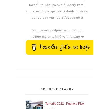
focení, toulání po světě, dobrý kafe,
slunečný dny a spánek. A doufám, že se
jednou podívám do Středozemě :)
☕️ Chcete-li podpořit mou tvorbu,
můžete mě virtuálně vzít na kafe ❤️
Pozvěte Jíťu na kafe
OBLÍBENÉ ČLÁNKY
Tenerife 2022 - Puerto a Pico